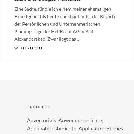
Eine Sache, für die ich einem meiner ehemaligen
Arbeitgeber bis heute dankbar bin, ist der Besuch
der Persönlichen und Unternehmerischen
Planungstage der HelfRecht AG in Bad
Alexandersbad. Zwar liegt das …
LASS DIR FLÜGEL WACHSEN
WEITERLESEN
Categories:
Besides
the
Words
,
New
Work
Tags:
Desktophintergrund
,
TEXTE FÜR
Kreativität
,
Zieldefinition
Advertorials, Anwenderberichte,
Applikationsberichte, Application Stories,