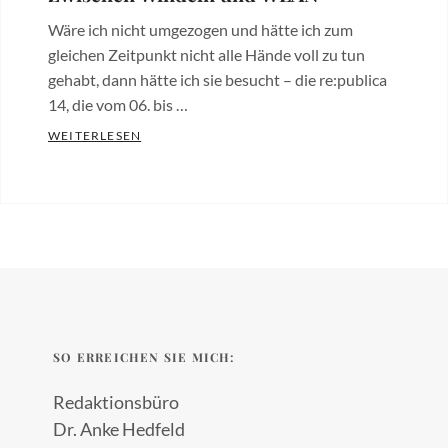
Wäre ich nicht umgezogen und hätte ich zum
gleichen Zeitpunkt nicht alle Hände voll zu tun
gehabt, dann hätte ich sie besucht – die re:publica
14, die vom 06. bis …
ZWISCHEN WINDELN UND WLAN
WEITERLESEN
Categories:
Besides
the
Words
,
New
Work
Tags:
Text
,
Weblog
SO ERREICHEN SIE MICH:
Redaktionsbüro
Dr. Anke Hedfeld