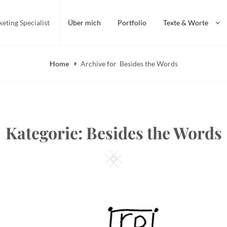
keting Specialist
Über mich
Portfolio
Texte & Worte
Home
Archive for
Besides the Words
Kategorie:
Besides the Words
Square