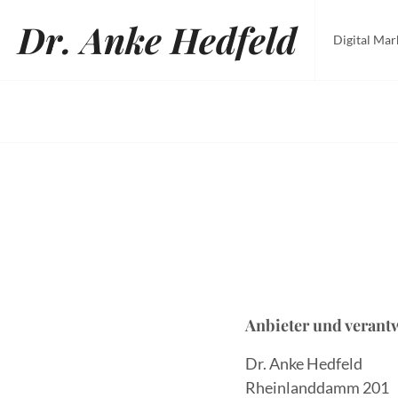
Skip
Dr. Anke Hedfeld
to
Digital Mar
content
Anbieter und verantw
Dr. Anke Hedfeld
Rheinlanddamm 201