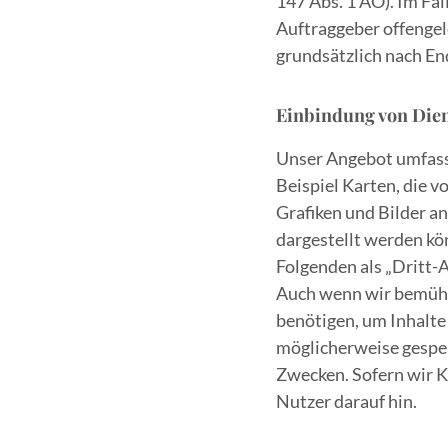
147 Abs. 1 AO). Im Fa
Auftraggeber offengel
grundsätzlich nach En
Einbindung von Dien
Unser Angebot umfasst
Beispiel Karten, die 
Grafiken und Bilder a
dargestellt werden kö
Folgenden als „Dritt-
Auch wenn wir bemüht 
benötigen, um Inhalte 
möglicherweise gespei
Zwecken. Sofern wir K
Nutzer darauf hin.