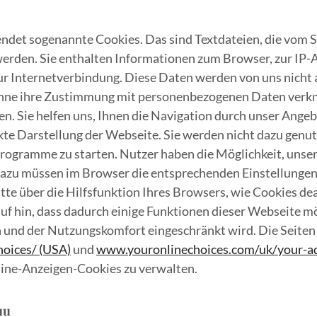
det sogenannte Cookies. Das sind Textdateien, die vom S
erden. Sie enthalten Informationen zum Browser, zur IP-
r Internetverbindung. Diese Daten werden von uns nicht 
hne ihre Zustimmung mit personenbezogenen Daten verknü
n. Sie helfen uns, Ihnen die Navigation durch unser Angeb
kte Darstellung der Webseite. Sie werden nicht dazu genut
rogramme zu starten. Nutzer haben die Möglichkeit, unse
Dazu müssen im Browser die entsprechenden Einstellungen
itte über die Hilfsfunktion Ihres Browsers, wie Cookies de
auf hin, dass dadurch einige Funktionen dieser Webseite m
 und der Nutzungskomfort eingeschränkt wird. Die Seiten
oices/ (USA)
und
www.youronlinechoices.com/uk/your-ad
line-Anzeigen-Cookies zu verwalten.
uu