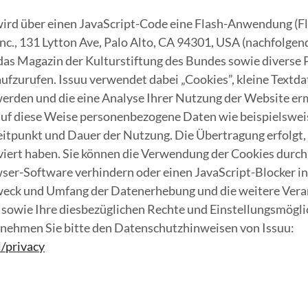
ird über einen JavaScript-Code eine Flash-Anwendung (Fl
c., 131 Lytton Ave, Palo Alto, CA 94301, USA (nachfolgen
 das Magazin der Kulturstiftung des Bundes sowie diverse 
ufzurufen. Issuu verwendet dabei „Cookies”, kleine Textdat
erden und die eine Analyse Ihrer Nutzung der Website er
auf diese Weise personenbezogene Daten wie beispielswei
itpunkt und Dauer der Nutzung. Die Übertragung erfolgt,
viert haben. Sie können die Verwendung der Cookies durc
ser-Software verhindern oder einen JavaScript-Blocker ins
Zweck und Umfang der Datenerhebung und die weitere Ver
 sowie Ihre diesbezüglichen Rechte und Einstellungsmögl
tnehmen Sie bitte den Datenschutzhinweisen von Issuu:
l/privacy