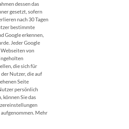
ahmen dessen das
ner gesetzt, sofern
erlieren nach 30 Tagen
Nutzer bestimmte
und Google erkennen,
wurde. Jeder Google
e Webseiten von
ingeholten
len, die sich für
der Nutzer, die auf
sehenen Seite
Nutzer persönlich
, können Sie das
zereinstellungen
ken aufgenommen. Mehr