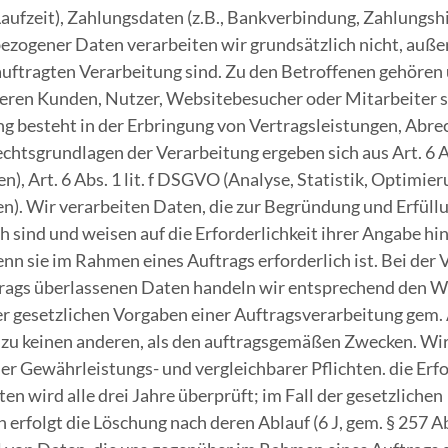
aufzeit), Zahlungsdaten (z.B., Bankverbindung, Zahlungsh
zogener Daten verarbeiten wir grundsätzlich nicht, auße
auftragten Verarbeitung sind. Zu den Betroffenen gehören
eren Kunden, Nutzer, Websitebesucher oder Mitarbeiter s
g besteht in der Erbringung von Vertragsleistungen, Ab
chtsgrundlagen der Verarbeitung ergeben sich aus Art. 6 A
n), Art. 6 Abs. 1 lit. f DSGVO (Analyse, Statistik, Optimier
. Wir verarbeiten Daten, die zur Begründung und Erfüllu
h sind und weisen auf die Erforderlichkeit ihrer Angabe hi
enn sie im Rahmen eines Auftrags erforderlich ist. Bei der
rags überlassenen Daten handeln wir entsprechend den W
er gesetzlichen Vorgaben einer Auftragsverarbeitung gem
 zu keinen anderen, als den auftragsgemäßen Zwecken. Wir
er Gewährleistungs- und vergleichbarer Pflichten. die Erfo
 wird alle drei Jahre überprüft; im Fall der gesetzlichen
 erfolgt die Löschung nach deren Ablauf (6 J, gem. § 257 Ab