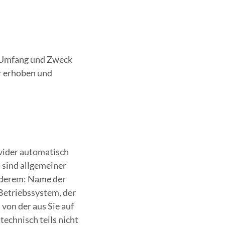
n Umfang und Zweck
r erhoben und
vider automatisch
, sind allgemeiner
anderem: Name der
etriebssystem, der
von der aus Sie auf
echnisch teils nicht