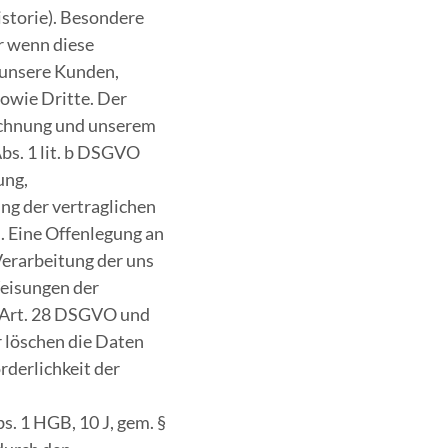
istorie). Besondere
r wenn diese
 unsere Kunden,
owie Dritte. Der
rechnung und unserem
bs. 1 lit. b DSGVO
ung,
ng der vertraglichen
n. Eine Offenlegung an
 Verarbeitung der uns
eisungen der
. Art. 28 DSGVO und
 löschen die Daten
rderlichkeit der
s. 1 HGB, 10 J, gem. §